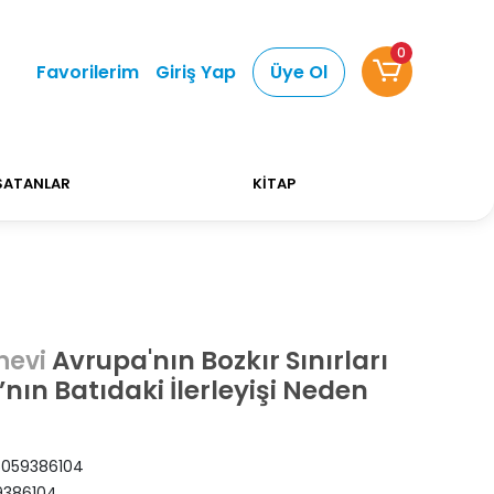
0
Alışverişlerinizde Kargo Ücretsiz!
Bizi tercih etti
Favorilerim
Giriş Yap
Üye Ol
SATANLAR
KİTAP
Avrupa'nın Bozkır Sınırları
nevi
nın Batıdaki İlerleyişi Neden
059386104
9386104