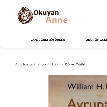
erdiğiniz siparişler Aynı Gün Kargo!
Saat 11:00'a ka
ÇOCUĞUM BÜYÜRKEN
OKUL ÖNCESİ 
Ana Sayfa
Kitap
Tarih
Dünya Tarihi