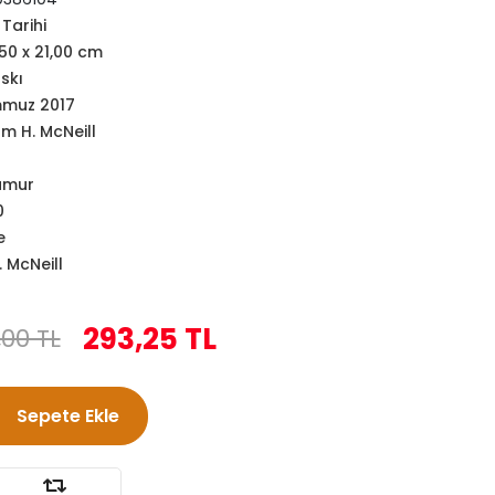
Tarihi
,50 x 21,00 cm
askı
muz 2017
am H. McNeill
amur
0
e
. McNeill
293,25 TL
,00 TL
Sepete Ekle