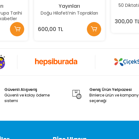
50 Diktat
rı
Yayınları
upa Tarihi
Doğu Hilafeti’nin Toprakları
ekabetler
300,00 T
600,00 TL
Güvenli Alışveriş
Geniş Ürün Yelpazesi
Güvenli ve kolay ödeme
Binlerce ürün ve kampan
sistemi
seçeneği