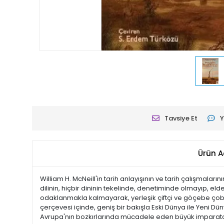
Tavsiye Et
Y
Ürün A
William H. McNeill'in tarih anlayışının ve tarih çalışmaların
dilinin, hiçbir dininin tekelinde, denetiminde olmayıp, eld
odaklanmakla kalmayarak, yerleşik çiftçi ve göçebe çoban ha
çerçevesi içinde, geniş bir bakışla Eski Dünya ile Yeni D
Avrupa'nın bozkırlarında mücadele eden büyük imparato