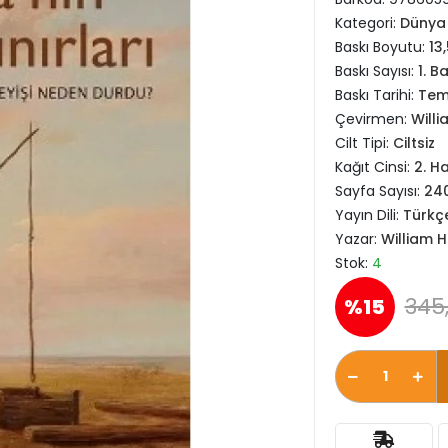
Kategori:
Dünya 
Baskı Boyutu:
13
Baskı Sayısı:
1. B
Baskı Tarihi:
Tem
Çevirmen:
Willi
Cilt Tipi:
Ciltsiz
Kağıt Cinsi:
2. H
Sayfa Sayısı:
24
Yayın Dili:
Türkç
Yazar:
William H
Stok:
4
345
%15