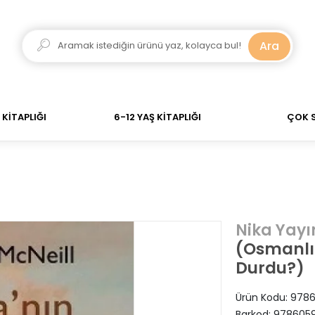
dar verdiğiniz siparişler Aynı Gün Kargo! 700 TL Üzeri 
Ara
KİTAPLIĞI
6-12 YAŞ KİTAPLIĞI
ÇOK 
Nika Yayı
(Osmanlı’
Durdu?)
Ürün Kodu:
9786
Barkod:
978605