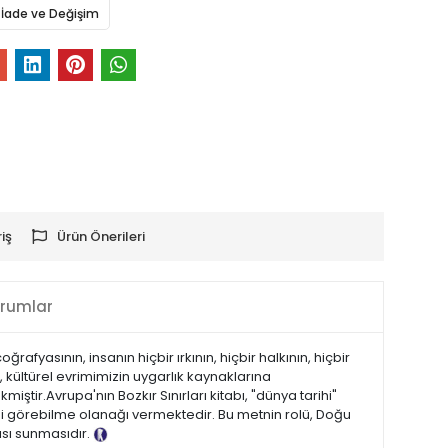
İade ve Değişim
iş
Ürün Önerileri
rumlar
rafyasının, insanın hiçbir ırkının, hiçbir halkının, hiçbir
, kültürel evrimimizin uygarlık kaynaklarına
ştir.Avrupa'nın Bozkır Sınırları kitabı, "dünya tarihi"
ini görebilme olanağı vermektedir. Bu metnin rolü, Doğu
sı sunmasıdır.
Tanıtım Metni