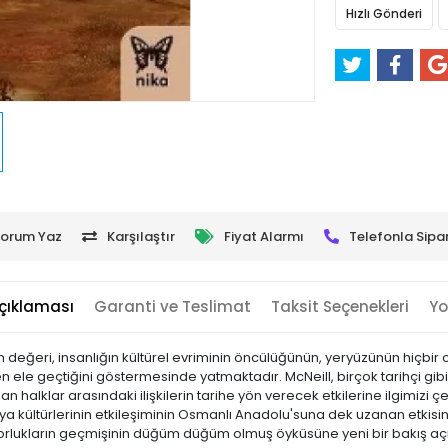
Hızlı Gönderi
orum Yaz
Karşılaştır
Fiyat Alarmı
Telefonla Sipar
çıklaması
Garanti ve Teslimat
Taksit Seçenekleri
Yo
ın değeri, insanlığın kültürel evriminin öncülüğünün, yeryüzünün hiçbir coğ
en ele geçtiğini göstermesinde yatmaktadır. McNeill, birçok tarihçi gibi
lklar arasındaki ilişkilerin tarihe yön verecek etkilerine ilgimizi çekmi
ünya kültürlerinin etkileşiminin Osmanlı Anadolu'suna dek uzanan etkis
rlukların geçmişinin düğüm düğüm olmuş öyküsüne yeni bir bakış açı