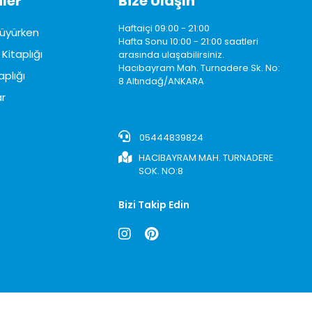
ler
Bize Ulaşın
Haftaiçi 09:00 - 21:00
üyürken
Hafta Sonu 10:00 - 21:00 saatleri
Kitaplığı
arasında ulaşabilirsiniz.
Hacıbayram Mah. Turnadere Sk. No:
aplığı
8 Altındağ/ANKARA
0850242622
r
05444839824
HACIBAYRAM MAH. TURNADERE
SOK. NO:8
Bizi Takip Edin