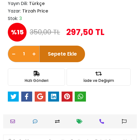
Yayın Dili:
Türkçe
Yazar:
Tirzah Price
Stok:
3
297,50 TL
350,00 TL
%15
Sepete Ekle
Hızlı Gönderi
İade ve Değişim