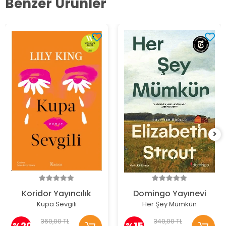
Benzer Ürünler
Koridor Yayıncılık
Domingo Yayınevi
Kupa Sevgili
Her Şey Mümkün
360,00 TL
340,00 TL
%20
%15