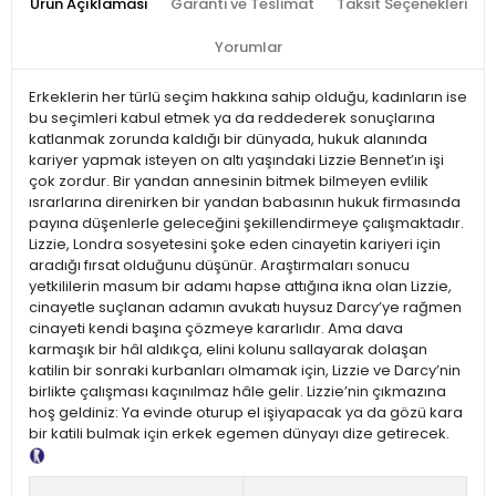
Ürün Açıklaması
Garanti ve Teslimat
Taksit Seçenekleri
Yorumlar
Erkeklerin her türlü seçim hakkına sahip olduğu, kadınların ise
bu seçimleri kabul etmek ya da reddederek sonuçlarına
katlanmak zorunda kaldığı bir dünyada, hukuk alanında
kariyer yapmak isteyen on altı yaşındaki Lizzie Bennet’ın işi
çok zordur. Bir yandan annesinin bitmek bilmeyen evlilik
ısrarlarına direnirken bir yandan babasının hukuk firmasında
payına düşenlerle geleceğini şekillendirmeye çalışmaktadır.
Lizzie, Londra sosyetesini şoke eden cinayetin kariyeri için
aradığı fırsat olduğunu düşünür. Araştırmaları sonucu
yetkililerin masum bir adamı hapse attığına ikna olan Lizzie,
cinayetle suçlanan adamın avukatı huysuz Darcy’ye rağmen
cinayeti kendi başına çözmeye kararlıdır. Ama dava
karmaşık bir hâl aldıkça, elini kolunu sallayarak dolaşan
katilin bir sonraki kurbanları olmamak için, Lizzie ve Darcy’nin
birlikte çalışması kaçınılmaz hâle gelir. Lizzie’nin çıkmazına
hoş geldiniz: Ya evinde oturup el işiyapacak ya da gözü kara
bir katili bulmak için erkek egemen dünyayı dize getirecek.
Tanıtım Metni