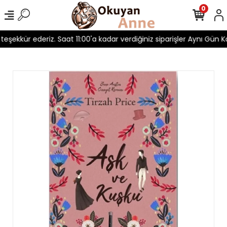
0
 teşekkür ederiz. Saat 11:00'a kadar verdiğiniz siparişler Aynı Gün Ka