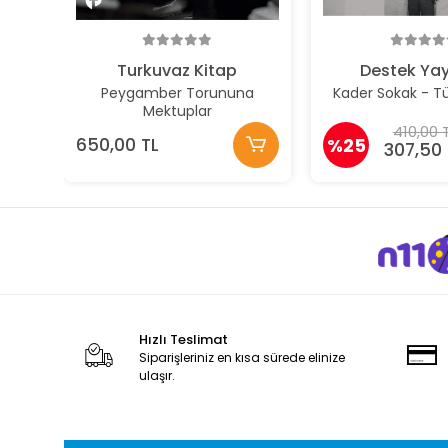
Turkuvaz Kitap
Destek Yay
Peygamber Torununa
Kader Sokak - Tü
Mektuplar
410,00 
650,00 TL
%25
307,50 
Hızlı Teslimat
Siparişleriniz en kısa sürede elinize
ulaşır.