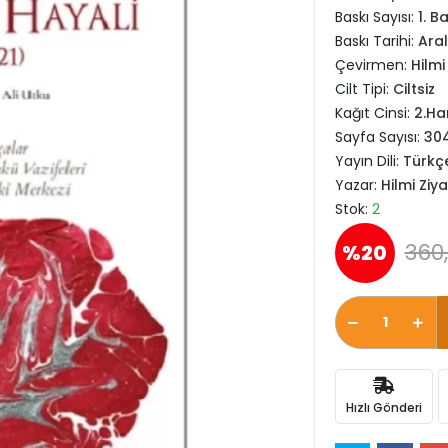
Baskı Sayısı:
1. B
Baskı Tarihi:
Aral
Çevirmen:
Hilmi
Cilt Tipi:
Ciltsiz
Kağıt Cinsi:
2.H
Sayfa Sayısı:
30
Yayın Dili:
Türkç
Yazar:
Hilmi Ziy
Stok:
2
360,
%20
Hızlı Gönderi