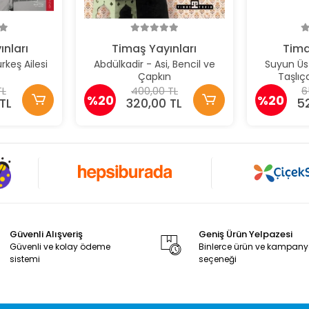
ınları
Timaş Yayınları
Tima
rkeş Ailesi
Abdülkadir - Asi, Bencil ve
Suyun Üs
Çapkın
Taşlıç
TL
400,00 TL
6
%20
%20
TL
320,00 TL
5
Güvenli Alışveriş
Geniş Ürün Yelpazesi
Güvenli ve kolay ödeme
Binlerce ürün ve kampan
sistemi
seçeneği