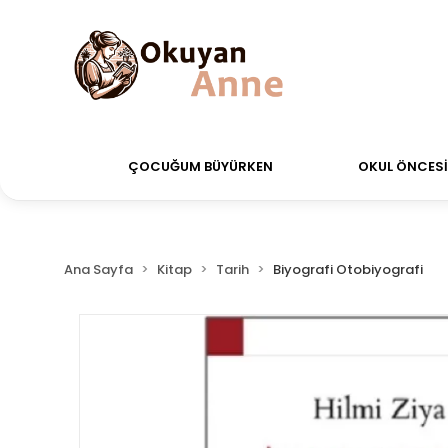
verdiğiniz siparişler Aynı Gün Kargo!
Saat 11:00'a k
ÇOCUĞUM BÜYÜRKEN
OKUL ÖNCESİ 
Ana Sayfa
Kitap
Tarih
Biyografi Otobiyografi