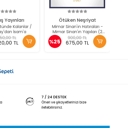
%2
ş Yayınları
Ötüken Neşriyat
tünde Kalanlar /
Mimar Sinan'ın Hatıraları -
ay'dan İsam'a
Mimar Sinan'ın Yapıları (2
Cilt)
50,00 TL
900,00 TL
%25
20,00 TL
675,00 TL
7 / 24 DESTEK
ya
Öneri ve şikayetlerinizi bize
iletebilirsiniz.