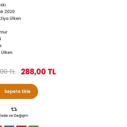
askı
ık 2020
 Ziya Ülken
amur
4
e
a Ülken
288,00 TL
00 TL
Sepete Ekle
İade ve Değişim