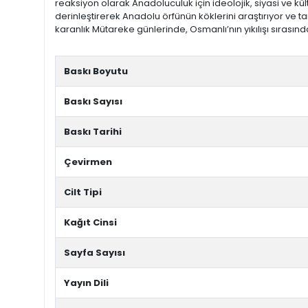
reaksiyon olarak Anadoluculuk için ideolojik, siyasi ve k
derinleştirerek Anadolu örfünün köklerini araştırıyor ve ta
karanlık Mütareke günlerinde, Osmanlı’nın yıkılışı sırasın
Metni
Baskı Boyutu
Baskı Sayısı
Baskı Tarihi
Çevirmen
Cilt Tipi
Kağıt Cinsi
Sayfa Sayısı
Yayın Dili