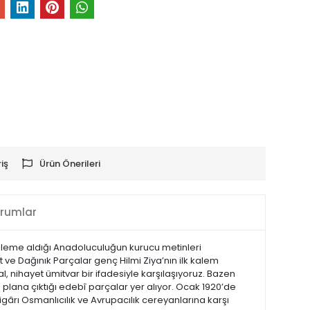
iş
Ürün Önerileri
rumlar
a” kaleme aldığı Anadoluculuğun kurucu metinleri
yat ve Dağınık Parçalar genç Hilmi Ziya’nın ilk kalem
al, nihayet ümitvar bir ifadesiyle karşılaşıyoruz. Bazen
 plana çıktığı edebî parçalar yer alıyor. Ocak 1920’de
igârı Osmanlıcılık ve Avrupacılık cereyanlarına karşı