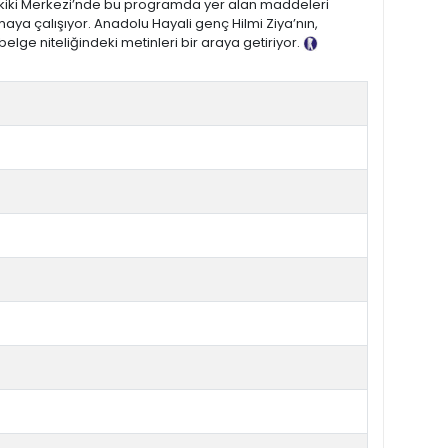
n Hakiki Merkezi’nde bu programda yer alan maddeleri
maya çalışıyor. Anadolu Hayali genç Hilmi Ziya’nın,
elge niteliğindeki metinleri bir araya getiriyor.
Tanıtım