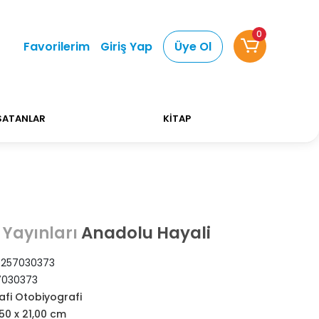
0
 Alışverişlerinizde Kargo Ücretsiz!
Bizi tercih ett
Favorilerim
Giriş Yap
Üye Ol
SATANLAR
KİTAP
Anadolu Hayali
 Yayınları
257030373
7030373
afi Otobiyografi
,50 x 21,00 cm