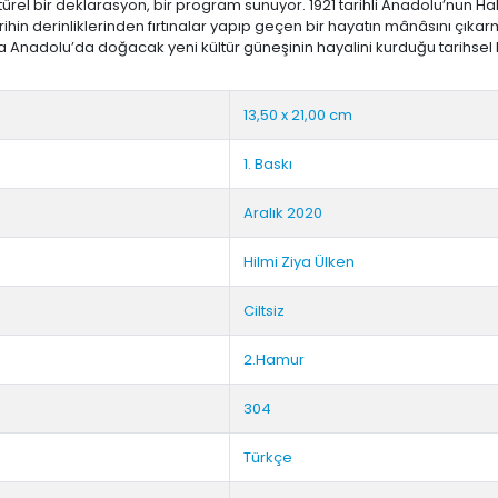
ültürel bir deklarasyon, bir program sunuyor. 1921 tarihli Anadolu’nu
rihin derinliklerinden fırtınalar yapıp geçen bir hayatın mânâsını çıkar
da Anadolu’da doğacak yeni kültür güneşinin hayalini kurduğu tarihsel b
13,50 x 21,00 cm
1. Baskı
Aralık 2020
Hilmi Ziya Ülken
Ciltsiz
2.Hamur
304
Türkçe