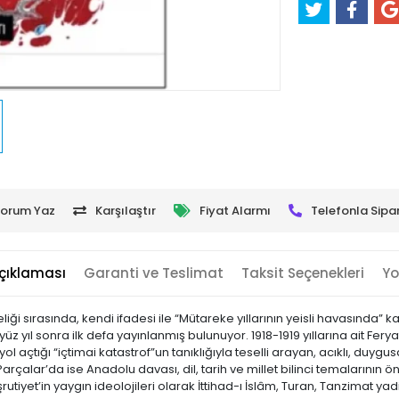
orum Yaz
Karşılaştır
Fiyat Alarmı
Telefonla Sipar
çıklaması
Garanti ve Teslimat
Taksit Seçenekleri
Yo
ebeliği sırasında, kendi ifadesi ile “Mütareke yıllarının yeisli havasınd
 yüz yıl sonra ilk defa yayınlanmış bulunuyor. 1918-1919 yıllarına ait Fer
 açtığı “içtimai katastrof”un tanıklığıyla teselli arayan, acıklı, duygus
alar’da ise Anadolu davası, dil, tarih ve millet bilinci temalarının ön
iyet’in yaygın ideolojileri olarak İttihad-ı İslâm, Turan, Tanzimat yad