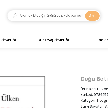
adar verdiğiniz siparişler Aynı Gün Kargo! 700 TL Üzeri
Ara
KİTAPLIĞI
6-12 YAŞ KİTAPLIĞI
ÇOK 
Doğu Batı
Ürün Kodu:
9786
Barkod:
978625
Kategori:
Biyogr
Baskı Boyutu:
13