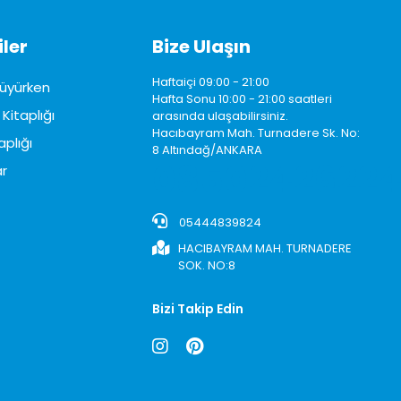
ler
Bize Ulaşın
Haftaiçi 09:00 - 21:00
üyürken
Hafta Sonu 10:00 - 21:00 saatleri
Kitaplığı
arasında ulaşabilirsiniz.
Hacıbayram Mah. Turnadere Sk. No:
aplığı
8 Altındağ/ANKARA
0850242622
r
05444839824
HACIBAYRAM MAH. TURNADERE
SOK. NO:8
Bizi Takip Edin