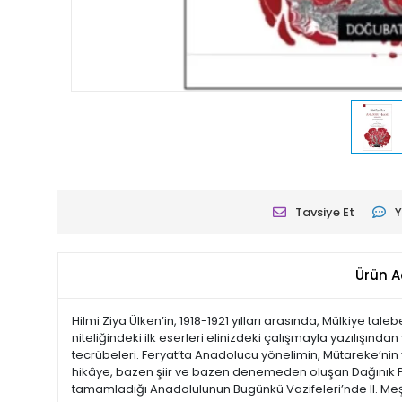
Tavsiye Et
Y
Ürün A
Hilmi Ziya Ülken’in, 1918-1921 yılları arasında, Mülkiye tal
niteliğindeki ilk eserleri elinizdeki çalışmayla yazılışından
tecrübeleri. Feryat’ta Anadolucu yönelimin, Mütareke’nin yol
hikâye, bazen şiir ve bazen denemeden oluşan Dağınık Parç
tamamladığı Anadolulunun Bugünkü Vazifeleri’nde II. Meşrut