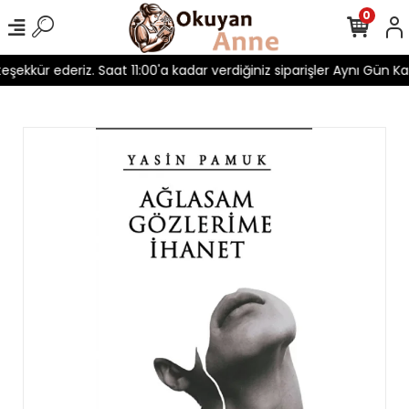
0
 teşekkür ederiz. Saat 11:00'a kadar verdiğiniz siparişler Aynı Gün Kar