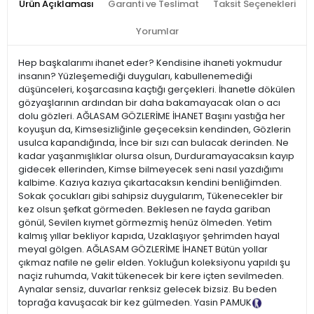
Ürün Açıklaması
Garanti ve Teslimat
Taksit Seçenekleri
Yorumlar
Hep başkalarımı ihanet eder? Kendisine ihaneti yokmudur
insanın? Yüzleşemediği duyguları, kabullenemediği
düşünceleri, koşarcasına kaçtığı gerçekleri. İhanetle dökülen
gözyaşlarının ardından bir daha bakamayacak olan o acı
dolu gözleri. AĞLASAM GÖZLERİME İHANET Başını yastığa her
koyuşun da, Kimsesizliğinle geçeceksin kendinden, Gözlerin
usulca kapandığında, İnce bir sızı can bulacak derinden. Ne
kadar yaşanmışlıklar olursa olsun, Durduramayacaksın kayıp
gidecek ellerinden, Kimse bilmeyecek seni nasıl yazdığımı
kalbime. Kazıya kazıya çıkartacaksın kendini benliğimden.
Sokak çocukları gibi sahipsiz duygularım, Tükenecekler bir
kez olsun şefkat görmeden. Beklesen ne fayda gariban
gönül, Sevilen kıymet görmezmiş henüz ölmeden. Yetim
kalmış yıllar bekliyor kapıda, Uzaklaşıyor şehrimden hayal
meyal gölgen. AĞLASAM GÖZLERİME İHANET Bütün yollar
çıkmaz nafile ne gelir elden. Yokluğun koleksiyonu yapıldı şu
naçiz ruhumda, Vakit tükenecek bir kere içten sevilmeden.
Aynalar sensiz, duvarlar renksiz gelecek bizsiz. Bu beden
toprağa kavuşacak bir kez gülmeden. Yasin PAMUK
Tanıtım