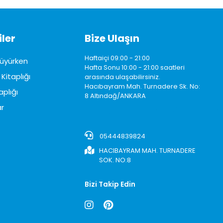
ler
Bize Ulaşın
Haftaiçi 09:00 - 21:00
üyürken
Hafta Sonu 10:00 - 21:00 saatleri
Kitaplığı
arasında ulaşabilirsiniz.
Hacıbayram Mah. Turnadere Sk. No:
aplığı
8 Altındağ/ANKARA
0850242622
r
05444839824
HACIBAYRAM MAH. TURNADERE
SOK. NO:8
Bizi Takip Edin