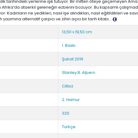
ilik tarihindeki yerlerine ışık tutuyor. Bir mitten öteye geçemeyen Am
 Afrika’da ataerkil geleneğin ezberini bozuyor. Bu kapsamlı çalışmada
 Kadınların ne yedikleri, nasıl işe alındıkları, nasıl eğitildikleri ve
zımına alternatif çarpıcı ve zihin açıcı bir tarih kitabı...
Tanıtım Metn
13,50 x 19,50 cm
1. Baskı
Şubat 2019
Stanley B. Alpern
Ciltsiz
2. Hamur
320
Türkçe