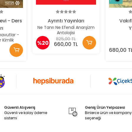
evi - Ders
Ayrıntı Yayınları
Vakıf
Ne Tanrı Ne Efendi Anarşizm
rı
Y
Antolojisi
avutlar -
825,00 TL
r Kimlik
%20
660,00 TL
680,00 T
Güvenli Alışveriş
Geniş Ürün Yelpazesi
Güvenli ve kolay ödeme
Binlerce ürün ve kampan
sistemi
seçeneği