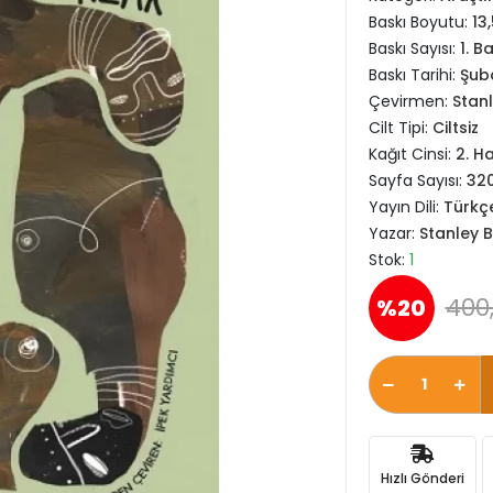
Baskı Boyutu:
13
Baskı Sayısı:
1. B
Baskı Tarihi:
Şub
Çevirmen:
Stanl
Cilt Tipi:
Ciltsiz
Kağıt Cinsi:
2. H
Sayfa Sayısı:
32
Yayın Dili:
Türkç
Yazar:
Stanley B
Stok:
1
400
%20
Hızlı Gönderi