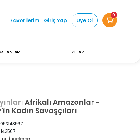
0
Alışverişlerinizde Kargo Ücretsiz!
Bizi tercih etti
Favorilerim
Giriş Yap
Üye Ol
SATANLAR
KİTAP
Afrikalı Amazonlar -
yınları
in Kadın Savaşçıları
053143567
143567
rma İnceleme