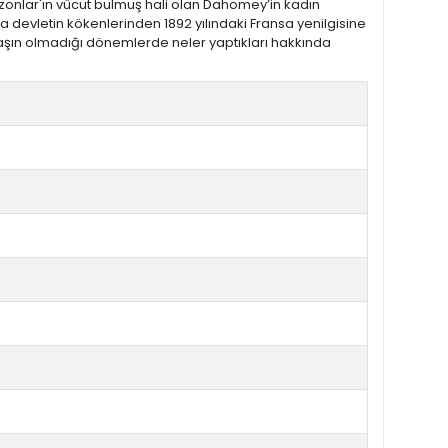
azonlar'ın vücut bulmuş hali olan Dahomey’in kadın
 devletin kökenlerinden 1892 yılındaki Fransa yenilgisine
 savaşın olmadığı dönemlerde neler yaptıkları hakkında
i