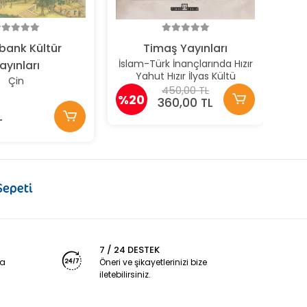
700
bank Kültür
Timaş Yayınları
İslam-Türk İnançlarında Hızır
ayınları
Yahut Hızır İlyas Kültü
Çin
450,00 TL
%20
360,00 TL
L
7 / 24 DESTEK
ya
Öneri ve şikayetlerinizi bize
iletebilirsiniz.