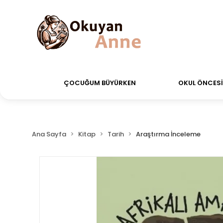
erdiğiniz siparişler Aynı Gün Kargo!
Saat 11:00'a ka
ÇOCUĞUM BÜYÜRKEN
OKUL ÖNCESİ 
Ana Sayfa
Kitap
Tarih
Araştırma İnceleme