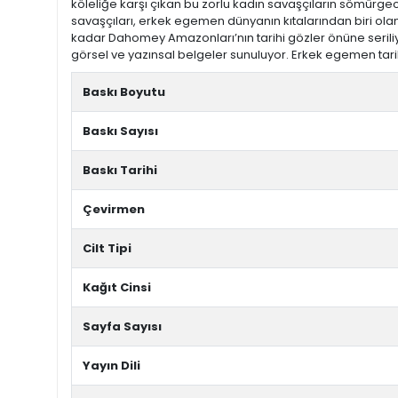
köleliğe karşı çıkan bu zorlu kadın savaşçıların sömürgec
savaşçıları, erkek egemen dünyanın kıtalarından biri olan
kadar Dahomey Amazonları’nın tarihi gözler önüne seriliyor:
görsel ve yazınsal belgeler sunuluyor. Erkek egemen tarih ya
Baskı Boyutu
Baskı Sayısı
Baskı Tarihi
Çevirmen
Cilt Tipi
Kağıt Cinsi
Sayfa Sayısı
Yayın Dili