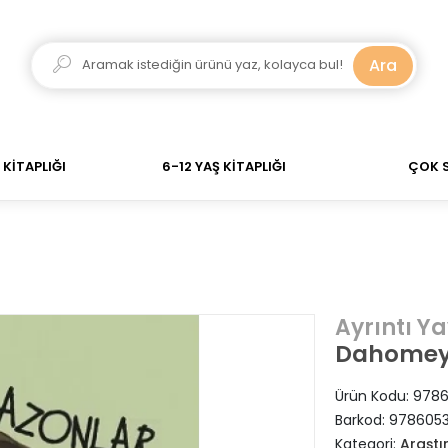
dar verdiğiniz siparişler Aynı Gün Kargo! 700 TL Üzeri 
Ara
KİTAPLIĞI
6-12 YAŞ KİTAPLIĞI
ÇOK 
Ayrıntı Ya
Dahomey’
Ürün Kodu:
9786
Barkod:
9786053
Kategori:
Araştı