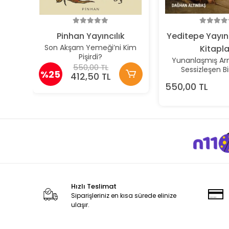
Pinhan Yayıncılık
Yeditepe Yayın
Son Akşam Yemeği’ni Kim
Kitapla
Pişirdi?
Yunanlaşmış Arn
550,00 TL
Sessizleşen Bi
%25
412,50 TL
550,00 TL
Hızlı Teslimat
Siparişleriniz en kısa sürede elinize
ulaşır.