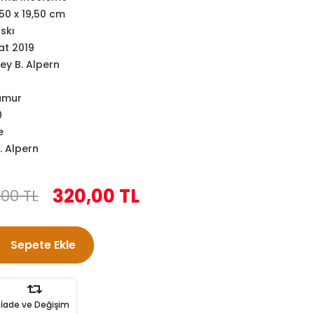
,50 x 19,50 cm
askı
at 2019
ey B. Alpern
amur
0
e
. Alpern
320,00 TL
,00 TL
Sepete Ekle
İade ve Değişim