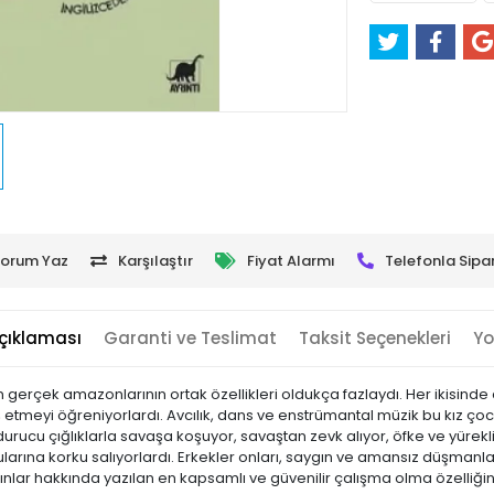
orum Yaz
Karşılaştır
Fiyat Alarmı
Telefonla Sipar
çıklaması
Garanti ve Teslimat
Taksit Seçenekleri
Yo
n gerçek amazonlarının ortak özellikleri oldukça fazlaydı. Her ikisind
baş etmeyi öğreniyorlardı. Avcılık, dans ve enstrümantal müzik bu kız ç
ucu çığlıklarla savaşa koşuyor, savaştan zevk alıyor, öfke ve yüreklili
arına korku salıyorlardı. Erkekler onları, saygın ve amansız düşmanları 
lar hakkında yazılan en kapsamlı ve güvenilir çalışma olma özelliğini d