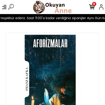
0
n teşekkür ederiz. Saat 11:00'a kadar verdiğiniz siparişler Aynı Gün Ka