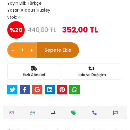
Yayın Dili:
Türkçe
Yazar:
Aldous Huxley
Stok:
4
352,00 TL
440,00 TL
%20
Sepete Ekle
Hızlı Gönderi
İade ve Değişim