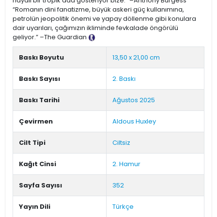
hayali bir tropik ada gösteriyor bize.” –Anthony Burgess
“Romanın dini fanatizme, büyük askeri güç kullanımına,
petrolün jeopolitik önemi ve yapay döllenme gibi konulara
dair uyarıları, çağımızın ikliminde fevkalade öngörülü
geliyor.” –The Guardian
Tanıtım Metni
Baskı Boyutu
13,50 x 21,00 cm
Baskı Sayısı
2. Baskı
Baskı Tarihi
Ağustos 2025
Çevirmen
Aldous Huxley
Cilt Tipi
Ciltsiz
Kağıt Cinsi
2. Hamur
Sayfa Sayısı
352
Yayın Dili
Türkçe