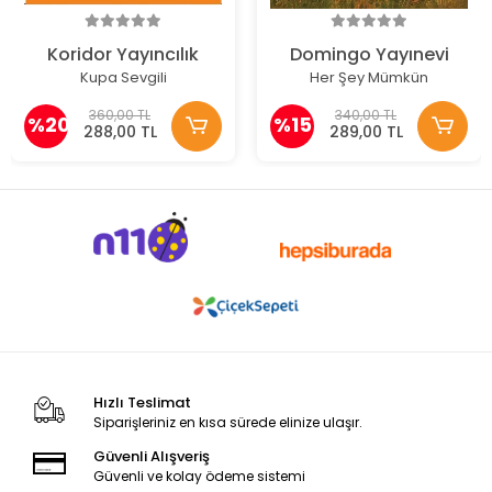
Koridor Yayıncılık
Domingo Yayınevi
Kupa Sevgili
Her Şey Mümkün
360,00 TL
340,00 TL
%20
%15
288,00 TL
289,00 TL
Hızlı Teslimat
Siparişleriniz en kısa sürede elinize ulaşır.
Güvenli Alışveriş
Güvenli ve kolay ödeme sistemi