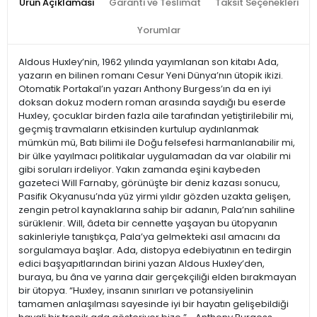
Ürün Açıklaması
Garanti ve Teslimat
Taksit Seçenekleri
Yorumlar
Aldous Huxley’nin, 1962 yılında yayımlanan son kitabı Ada,
yazarın en bilinen romanı Cesur Yeni Dünya’nın ütopik ikizi.
Otomatik Portakal’ın yazarı Anthony Burgess’ın da en iyi
doksan dokuz modern roman arasında saydığı bu eserde
Huxley, çocuklar birden fazla aile tarafından yetiştirilebilir mi,
geçmiş travmaların etkisinden kurtulup aydınlanmak
mümkün mü, Batı bilimi ile Doğu felsefesi harmanlanabilir mi,
bir ülke yayılmacı politikalar uygulamadan da var olabilir mi
gibi soruları irdeliyor. Yakın zamanda eşini kaybeden
gazeteci Will Farnaby, görünüşte bir deniz kazası sonucu,
Pasifik Okyanusu’nda yüz yirmi yıldır gözden uzakta gelişen,
zengin petrol kaynaklarına sahip bir adanın, Pala’nın sahiline
sürüklenir. Will, âdeta bir cennette yaşayan bu ütopyanın
sakinleriyle tanıştıkça, Pala’ya gelmekteki asıl amacını da
sorgulamaya başlar. Ada, distopya edebiyatının en tedirgin
edici başyapıtlarından birini yazan Aldous Huxley’den,
buraya, bu âna ve yarına dair gerçekçiliği elden bırakmayan
bir ütopya. “Huxley, insanın sınırları ve potansiyelinin
tamamen anlaşılması sayesinde iyi bir hayatın gelişebildiği