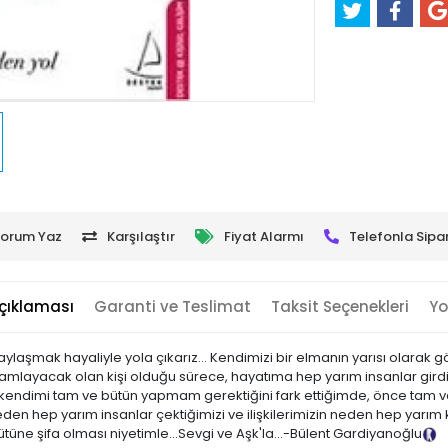
orum Yaz
Karşılaştır
Fiyat Alarmı
Telefonla Sipar
çıklaması
Garanti ve Teslimat
Taksit Seçenekleri
Yo
aylaşmak hayaliyle yola çıkarız... Kendimizi bir elmanın yarısı olarak g
layacak olan kişi olduğu sürece, hayatıma hep yarım insanlar girdiğin
e, kendimi tam ve bütün yapmam gerektiğini fark ettiğimde, önce tam 
hep yarım insanlar çektiğimizi ve ilişkilerimizin neden hep yarım ka
tüne şifa olması niyetimle...Sevgi ve Aşk'la...-Bülent Gardiyanoğlu
Ta