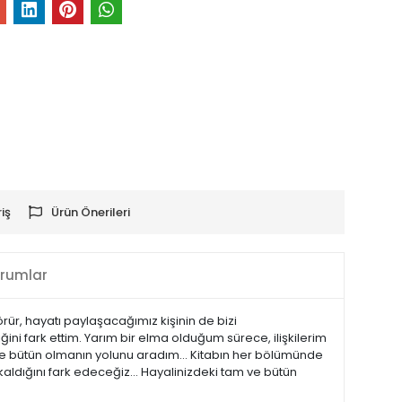
iş
Ürün Önerileri
rumlar
örür, hayatı paylaşacağımız kişinin de bizi
i fark ettim. Yarım bir elma olduğum sürece, ilişkilerim
ve bütün olmanın yolunu aradım... Kitabın her bölümünde
ldığını fark edeceğiz... Hayalinizdeki tam ve bütün
nıtım Metni