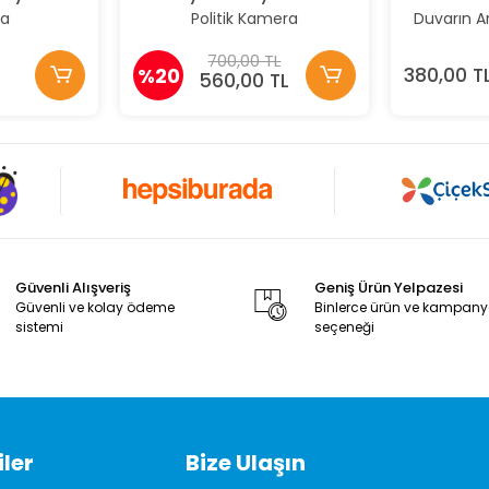
va
Politik Kamera
Duvarın A
700,00 TL
%20
380,00 T
560,00 TL
Güvenli Alışveriş
Geniş Ürün Yelpazesi
Güvenli ve kolay ödeme
Binlerce ürün ve kampan
sistemi
seçeneği
ler
Bize Ulaşın