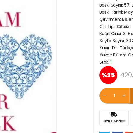
Baskı Sayısı:
57. 
Baskı Tarihi:
May
Çevirmen:
Büle
Cilt Tipi:
Ciltsiz
Kağıt Cinsi:
2. H
Sayfa Sayısı:
30
Yayın Dili:
Türkç
Yazar:
Bülent G
Stok:
1
420,
%25
Hızlı Gönderi