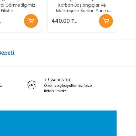
rdı Görmediğimiz
Karbon Başlangıçlar ve
Filistin
Muhteşem Sonlar: Yarım
Sonlar Atlas’I - 1
L
440,00 TL
7 / 24 DESTEK
ya
Öneri ve şikayetlerinizi bize
iletebilirsiniz.