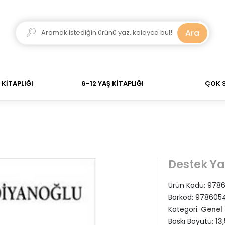
kadar verdiğiniz siparişler Aynı Gün Kargo! 700 TL Üzeri
Ara
KİTAPLIĞI
6-12 YAŞ KİTAPLIĞI
ÇOK 
Destek Ya
Ürün Kodu:
9786
Barkod:
978605
Kategori:
Genel 
Baskı Boyutu:
13