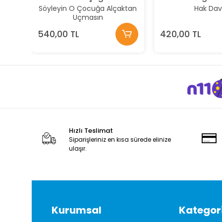
Söyleyin O Çocuğa Alçaktan
Hak Da
Uçmasın
540,00 TL
420,00 TL
Hızlı Teslimat
Siparişleriniz en kısa sürede elinize
ulaşır.
Kurumsal
Kategori