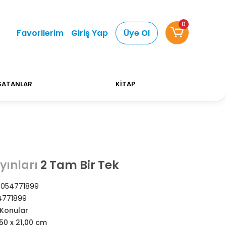
0
 Alışverişlerinizde Kargo Ücretsiz!
Bizi tercih ett
Favorilerim
Giriş Yap
Üye Ol
SATANLAR
KİTAP
2 Tam Bir Tek
yınları
054771899
4771899
Konular
,50 x 21,00 cm