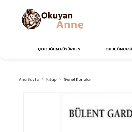
verdiğiniz siparişler Aynı Gün Kargo!
Saat 11:00'a 
ÇOCUĞUM BÜYÜRKEN
OKUL ÖNCESİ 
Ana Sayfa
Kitap
Genel Konular