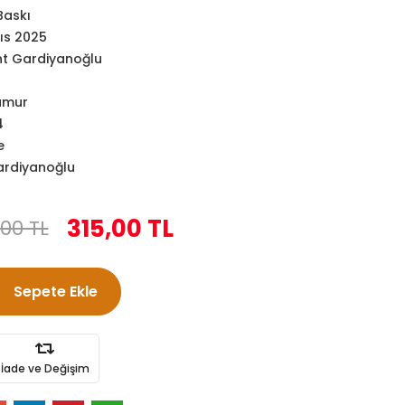
Baskı
ıs 2025
nt Gardiyanoğlu
amur
4
e
ardiyanoğlu
315,00 TL
00 TL
Sepete Ekle
İade ve Değişim